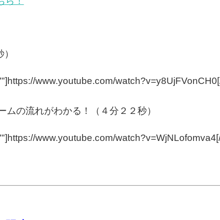
こちら！
秒）
=""]https://www.youtube.com/watch?v=y8UjFVonCH0
ゲームの流れがわかる！（４分２２秒）
=""]https://www.youtube.com/watch?v=WjNLofomva4