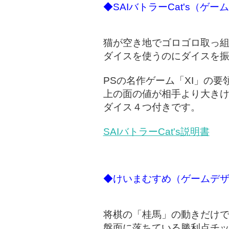
◆SAIバトラーCat's（ゲ
猫が空き地でゴロゴロ取っ
ダイスを使うのにダイスを
PSの名作ゲーム「XI」の
上の面の値が相手より大き
ダイス４つ付きです。
SAIバトラーCat's説明書
◆けいまむすめ（ゲームデ
将棋の「桂馬」の動きだけ
盤面に落ちている勝利点チ