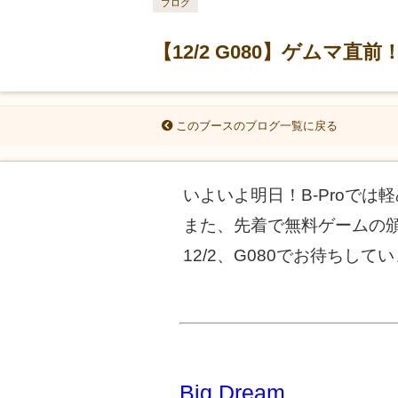
ブログ
【12/2 G080】ゲムマ直
このブースのブログ一覧に戻る
いよいよ明日！B-Proで
また、先着で無料ゲームの
12/2、G080でお待ちして
Big Dream