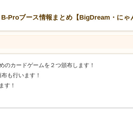
前！B-Proブース情報まとめ【BigDream・に
は軽めのカードゲームを２つ頒布します！
頒布も行います！
います！