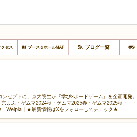
ブログ一覧
アクセス
ブース＆ホールMAP
ンセプトに、京大院生が『学び×ボードゲーム』を企画開発。過
 in 京まふ・ゲムマ2024秋・ゲムマ2025春・ゲムマ2025秋
dCode｜Welpla｜★最新情報はXをフォローしてチェック★