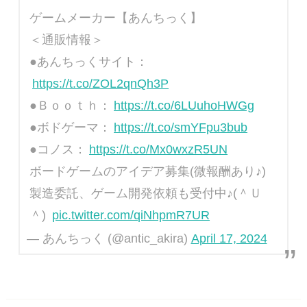
ゲームメーカー【あんちっく】
＜通販情報＞
●あんちっくサイト：
https://t.co/ZOL2qnQh3P
●Ｂｏｏｔｈ：
https://t.co/6LUuhoHWGg
●ボドゲーマ：
https://t.co/smYFpu3bub
●コノス：
https://t.co/Mx0wxzR5UN
ボードゲームのアイデア募集(微報酬あり♪)
製造委託、ゲーム開発依頼も受付中♪(＾Ｕ
＾)
pic.twitter.com/qiNhpmR7UR
— あんちっく (@antic_akira)
April 17, 2024