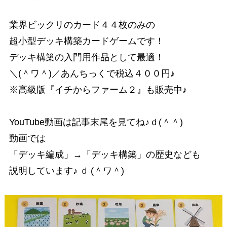
業界ビックリのカード４４枚のみの
超小型デッキ構築カードゲームです！
デッキ構築の入門用作品として最適！
＼(＾ワ＾)／あんちっくで税込４００円♪
※高級版『イチからファーム２』も販売中♪
YouTube動画は記事末尾を見てね♪ｄ(＾＾)
動画では
「デッキ編成」→「デッキ構築」の歴史なども
説明しています♪
ｄ
(＾ワ＾)