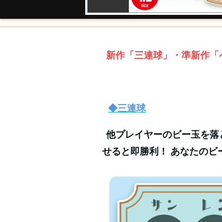
新作「三連球」・準新作「
◆三連球
他プレイヤーのビー玉を落
せると即勝利！ あなたのビ