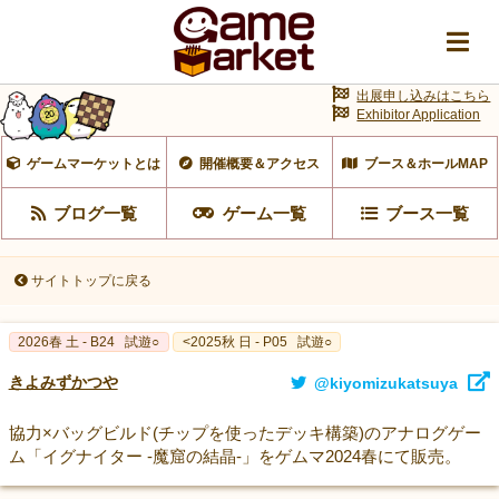
出展申し込みはこちら
Exhibitor Application
ゲームマーケットとは
開催概要＆アクセス
ブース＆ホールMAP
ブログ一覧
ゲーム一覧
ブース一覧
サイトトップに戻る
2026春 土 - B24
試遊○
<2025秋 日 - P05
試遊○
きよみずかつや
@kiyomizukatsuya
協力×バッグビルド(チップを使ったデッキ構築)のアナログゲー
ム「イグナイター -魔窟の結晶-」をゲムマ2024春にて販売。