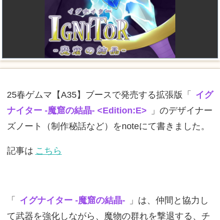
25春ゲムマ【A35】ブースで発売する拡張版「
イグ
ナイター -魔窟の結晶- <Edition:E>
」のデザイナー
ズノート（制作秘話など）をnoteにて書きました。
記事は
こちら
「
イグナイター -魔窟の結晶-
」は、仲間と協力し
て武器を強化しながら、魔物の群れを撃退する、チ