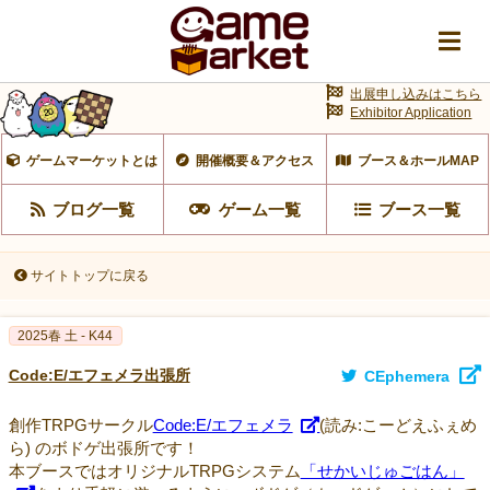
出展申し込みはこちら
Exhibitor Application
ゲームマーケットとは
開催概要＆アクセス
ブース＆ホールMAP
ブログ一覧
ゲーム一覧
ブース一覧
サイトトップに戻る
2025春 土 - K44
Code:E/エフェメラ出張所
CEphemera
創作TRPGサークル
Code:E/エフェメラ
(読み:こーどえふぇめ
ら) のボドゲ出張所です！
本ブースではオリジナルTRPGシステム
「せかいじゅごはん」