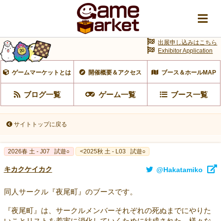
出展申し込みはこちら
Exhibitor Application
ゲームマーケットとは
開催概要＆アクセス
ブース＆ホールMAP
ブログ一覧
ゲーム一覧
ブース一覧
サイトトップに戻る
2026春 土 - J07
試遊○
<2025秋 土 - L03
試遊○
キカクケイカク
@Hakatamiko
同人サークル『夜尾町』のブースです。
『夜尾町』は、サークルメンバーそれぞれの死ぬまでにやりた
いことリストを着実に消化していくために結成された、様々な