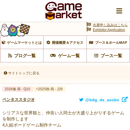
出展申し込みはこちら
Exhibitor Application
ゲームマーケットとは
開催概要＆アクセス
ブース＆ホールMAP
ブログ一覧
ゲーム一覧
ブース一覧
サイトトップに戻る
2026春 両 - Q10
<2025秋 両 - J28
ペンタススタジオ
@bdg_de_asobo
シリアスな世界観と、仲良い人同士が大盛り上がりするゲーム
を制作します
4人組ボードゲーム制作チーム