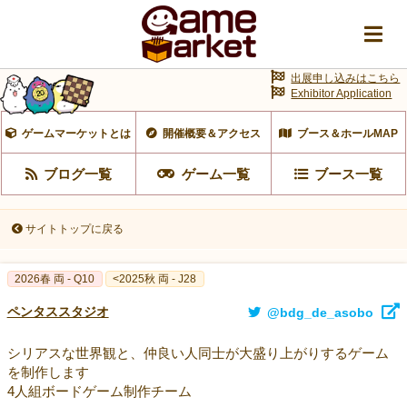
出展申し込みはこちら
Exhibitor Application
ゲームマーケットとは
開催概要＆アクセス
ブース＆ホールMAP
ブログ一覧
ゲーム一覧
ブース一覧
サイトトップに戻る
2026春 両 - Q10
<2025秋 両 - J28
ペンタススタジオ
@bdg_de_asobo
シリアスな世界観と、仲良い人同士が大盛り上がりするゲーム
を制作します
4人組ボードゲーム制作チーム