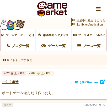
出展申し込みはこちら
Exhibitor Application
ゲームマーケットとは
開催概要＆アクセス
ブース＆ホールMAP
ブログ一覧
ゲーム一覧
ブース一覧
サイトトップに戻る
2026春 土 - J13
<2025秋 土 - P30
ごらく趣造
@GShuzou
ボードゲーム遊んだり作ったり。
2024/3/28 9:09
ブログ