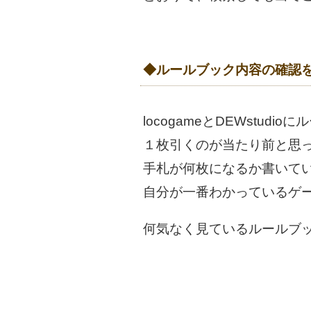
◆ルールブック内容の確認
locogameとDEWstu
１枚引くのが当たり前と思
手札が何枚になるか書いて
自分が一番わかっているゲ
何気なく見ているルールブ