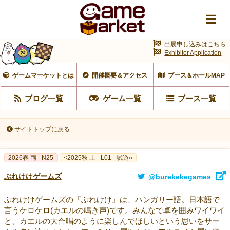
出展申し込みはこちら
Exhibitor Application
ゲームマーケットとは
開催概要＆アクセス
ブース＆ホールMAP
ブログ一覧
ゲーム一覧
ブース一覧
サイトトップに戻る
2026春 両 - N25
<2025秋 土 - L01
試遊○
ぶれけけゲームズ
@burekekegames
ぶれけけゲームズの『ぶれけけ』は、ハンガリー語。日本語で
言うケロケロ(カエルの鳴き声)です。みんなで卓を囲みワイワイ
と、カエルの大合唱のように楽しんでほしいという思いをサー