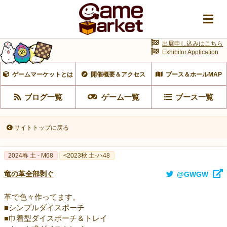
出展申し込みはこちら
Exhibitor Application
ゲームマーケットとは
開催概要＆アクセス
ブース＆ホールMAP
ブログ一覧
ゲーム一覧
ブース一覧
サイトトップに戻る
2024春 土 - M68
<2023秋 土-ハ48
竜の革全部剥ぐ
@GWGW
革で色々作ってます。
■シンプルダイスポーチ
■巾着型ダイスポーチ＆トレイ