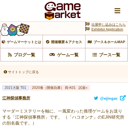
出展申し込みはこちら
Exhibitor Application
ゲームマーケットとは
開催概要＆アクセス
ブース＆ホールMAP
ブログ一覧
ゲーム一覧
ブース一覧
サイトトップに戻る
2021大阪 T01
2020春（開催自粛） 両-K01
試遊○
江神探偵事務所
@ejingar
マーダーミステリーを軸に、一風変わった推理ゲームをお送り
する「江神探偵事務所」です。 （「ハコオンナ」のEJIN研究所
の別名義です。）