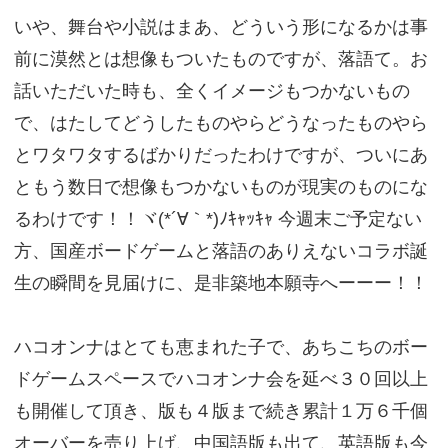
いや、舞台や小説はまあ、どういう形になるかは事
前に漠然とは想像もついたものですが、落語て。お
話いただいた時も、全くイメージもつかないもの
で、はたしてどうしたものやらどうなったものやら
とワタワタするばかりだったわけですが、ついにあ
ともう数日で想像もつかないものが現実のものにな
るわけです！！ヾ(*´∀｀*)ﾉｷｬｯｷｬ 今週末ご予定ない
方、国産ボードゲームと落語のありえないコラボ誕
生の瞬間を見届けに、是非築地本願寺へーーー！！
ハコオンナはとても恵まれた子で、あちこちのボー
ドゲームスペースでハコオンナ会を延べ３０回以上
も開催して頂き、版も４版まで続き累計１万６千個
オーバーを売り上げ、中国語版も出て、英語版も今