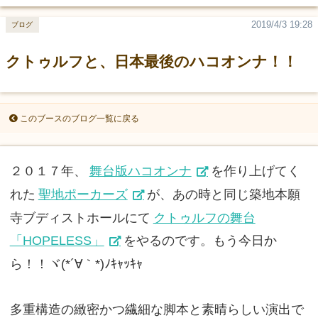
2019/4/3 19:28
ブログ
クトゥルフと、日本最後のハコオンナ！！
このブースのブログ一覧に戻る
２０１７年、
舞台版ハコオンナ
を作り上げてく
れた
聖地ポーカーズ
が、あの時と同じ築地本願
寺ブディストホールにて
クトゥルフの舞台
「HOPELESS」
をやるのです。もう今日か
ら！！ヾ(*´∀｀*)ﾉｷｬｯｷｬ
多重構造の緻密かつ繊細な脚本と素晴らしい演出で