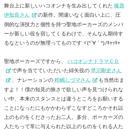
舞台上に新しいハコオンナを生み出してくれた
榎原
伊知良さん
の新作。間違いなく面白い上に、圧
倒的な演技力と個性を持つ聖地ポーカーズのメンバ
ーが新しい役を宿してくるわけで、そんなん期待す
るなというのが無理ってものですヾ(*´∀｀*)ﾉｷｬｯｷｬ
聖地ポーカーズですから、
ハコオンナドラマＣＤ
で声を当てていただいた緋矢役の
早川剛史さん
、ナレーションの
程嶋しづマさん
も当然出ま
すよ！！僕の知見の狭さで欲しい声を見つけられな
い中、本来のスタンスとは違うところをお願いする
ことになったにもかかわらずこなすどころかそれ以
上のものをくださったお二人。多分、ポーカーズの
人たちって常に与えられた以上のものをくれる人た