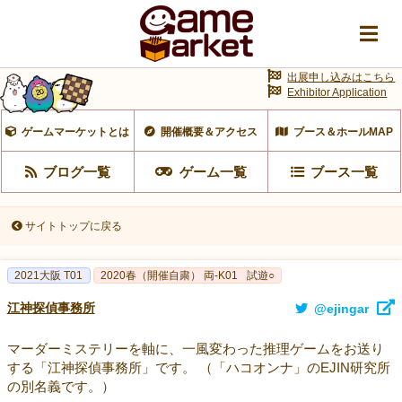
出展申し込みはこちら
Exhibitor Application
ゲームマーケットとは
開催概要＆アクセス
ブース＆ホールMAP
ブログ一覧
ゲーム一覧
ブース一覧
サイトトップに戻る
2021大阪 T01
2020春（開催自粛） 両-K01
試遊○
江神探偵事務所
@ejingar
マーダーミステリーを軸に、一風変わった推理ゲームをお送り
する「江神探偵事務所」です。 （「ハコオンナ」のEJIN研究所
の別名義です。）