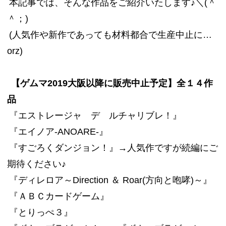
本記事では、そんな作品をご紹介いたします♪＼(＾
＾；)
(人気作や新作であっても材料都合で生産中止に…
orz)
【ゲムマ2019大阪以降に販売中止予定】全１４作
品
『エストレージャ デ ルチャリブレ！』
『エイノア-ANOARE-』
『すごろくダンジョン！』→人気作ですが続編にご
期待ください♪
『ディレロア～Direction ＆ Roar(方向と咆哮)～』
『ＡＢＣカードゲーム』
『とりっぺ３』