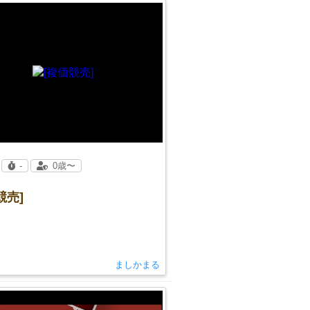
-
0歳〜
競売]
ましかまる