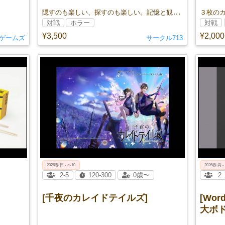
隠すのも楽しい、探すのも楽しい。記憶と観察力、おばけたちによるパーティゲーム！
対戦
ホラー
対戦
¥3,500
¥2,000
ゲームズ
サークル713
2026春 日 - へ10
2026春 両 -
2-5
120-300
0歳〜
2
[千夜のカレイドテイルズ]
[Wo
大ボド