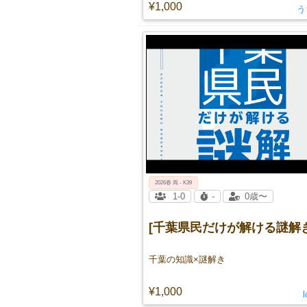
¥1,000
う
2026春 両 - K39
1-0
-
0歳〜
[千葉県民だけが解ける謎解き
千葉の知識×謎解き
¥1,000