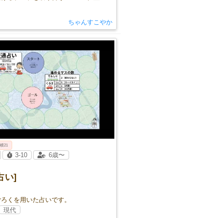
ちゃんすこやか
 横21
3-10
6歳〜
占い]
ごろくを用いた占いです。
現代