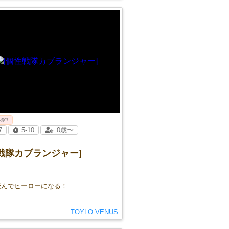
 横07
7
5-10
0歳〜
戦隊カブランジャー]
読んでヒーローになる！
TOYLO VENUS