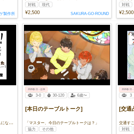
対戦
現代
対戦
¥2,500
¥2,500
ゲ製作所
SAKURA-GO-ROUND
2026春 日 - ほ28
2026春 日 -
3-0
30-120
6歳〜
3
[本日のテーブルトーク]
[交通
ロム兄さんを知らない人も、ロム兄さんになれるッッッ！！！
「マスター、今日のテーブルトークは？」
交通す
協力
その他
対戦