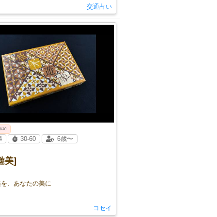
交通占い
 K40
4
30-60
6歳〜
遊美]
美を、あなたの美に
コセイ