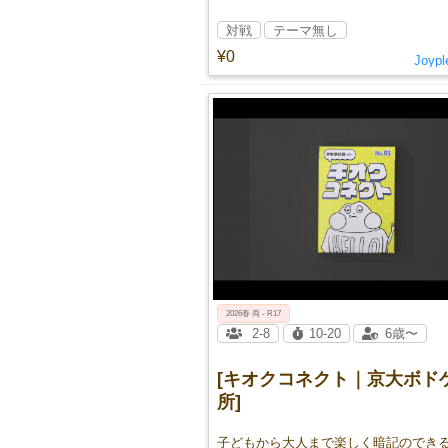
対戦
テーマ無し
¥0
Joyp
2026春 両 - R17
2-8
10-20
6歳〜
[キオクコネクト｜京大ボド
所]