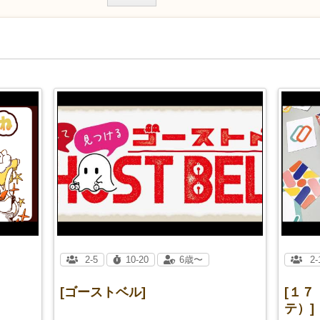
2-5
10-20
6歳〜
2-
[ゴーストベル]
[１７
テ）]