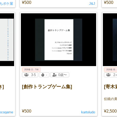
¥500
¥500
ちポケ屋
J&J
2026春 日 - T66
2026春 両 -
3-5
-
0歳〜
2-
]
[創作トランプゲーム集]
[寄木
伝統の
¥500
¥2,500
locogame
kartoludo