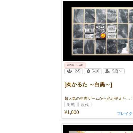
2026春 土 - A16
2-5
5-10
5歳〜
[肉かるた ～白黒～]
超人気の生肉ゲームから色が消えた…
対戦
現代
¥1,000
プレイク