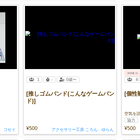
2026春 日 -
1
-
0歳〜
4-
[推しゴムバンド(こんなゲームバン
[個性
ド)]
空気を
協力
¥500
¥500
コセイ
アクセサリー工房 ころん、ゆらん