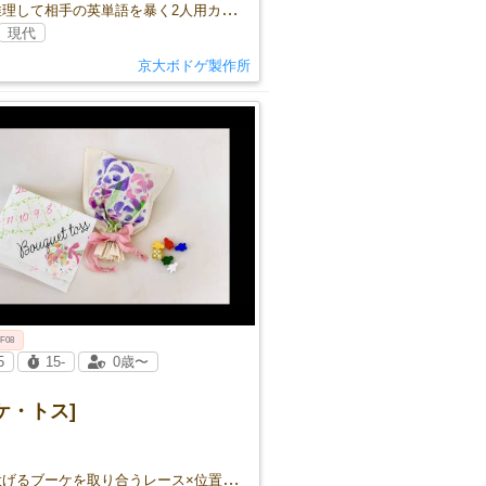
文字を推理して相手の英単語を暴く2人用カードバトル
現代
京大ボドゲ製作所
 F08
5
15-
0歳〜
ケ・トス]
花嫁が投げるブーケを取り合うレース×位置取りのパーティーゲーム💐