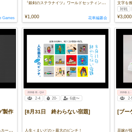
『銀剣のステラナイツ』ワールドセッティング&シナリオ集
対戦
¥1,000
¥3,000
le Games
花車編纂会
2026春 両 - Q14
2026春 土 -
2-4
20-
6歳〜
2-
ゲ製作
[8月31日 終わらない宿題]
[ブー
子どもから大人まで楽しく暗記のできるカードゲーム型知育玩具
人生＜まいどの＞最大のピンチ！