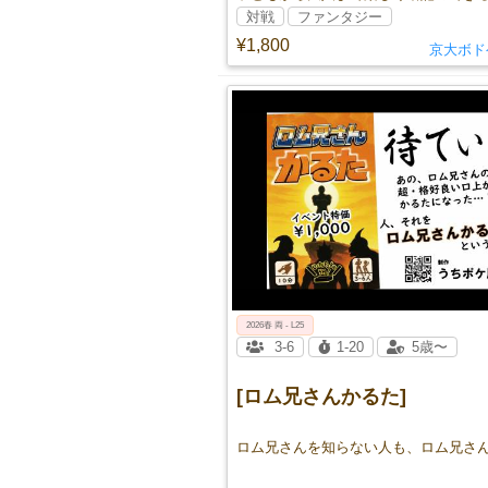
対戦
ファンタジー
¥1,800
京大ボド
2026春 両 - L25
3-6
1-20
5歳〜
[ロム兄さんかるた]