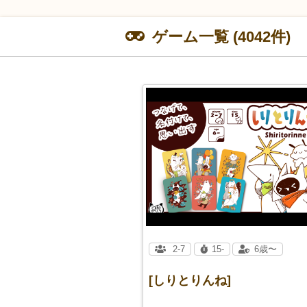
ゲーム一覧 (4042件)
2-7
15-
6歳〜
[しりとりんね]