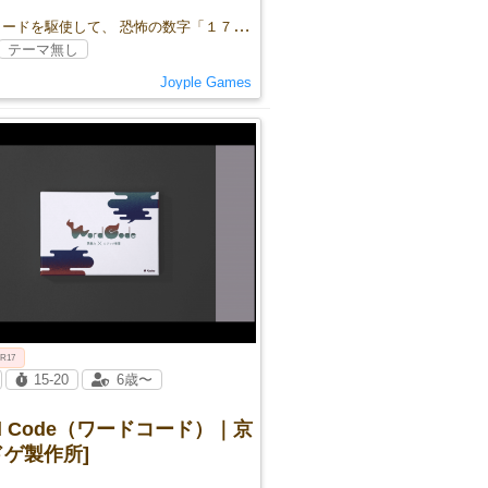
３枚のカードを駆使して、 恐怖の数字「１７」を めぐる駆け引きに 勝利しちャッテ！？
テーマ無し
Joyple Games
 R17
15-20
6歳〜
rd Code（ワードコード）｜京
ゲ製作所]