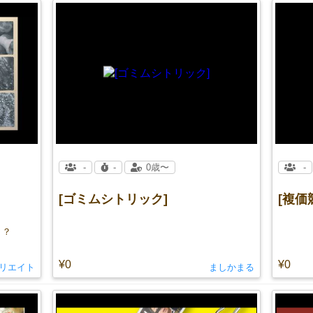
-
-
0歳〜
-
[ゴミムシトリック]
[複価
！？
¥0
¥0
リエイト
ましかまる