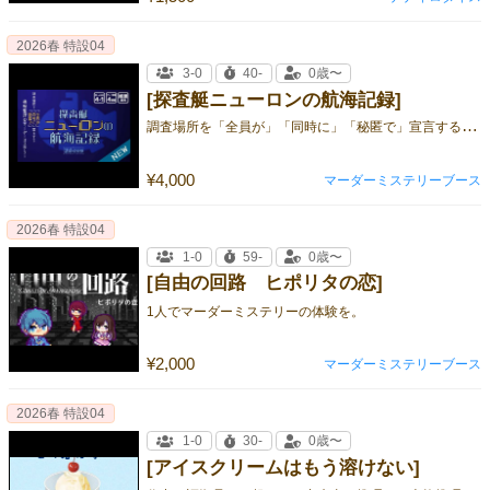
2026春 特設04
3-0
40-
0歳〜
[探査艇ニューロンの航海記録]
調
査場所を「全員が」「同時に」「秘匿で」宣言する、情報整理型マーダーミステリー
¥4,000
マーダーミステリーブース
2026春 特設04
1-0
59-
0歳〜
[自由の回路 ヒポリタの恋]
1人でマーダーミステリーの体験を。
¥2,000
マーダーミステリーブース
2026春 特設04
1-0
30-
0歳〜
[アイスクリームはもう溶けない]