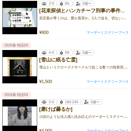
2-0
60-
0歳〜
[花束探偵とハンカチーフ刑事の事件簿 〜遺白のカーネーション〜]
花
言葉が導くのは、愛か真実か。2人で辿る、切ない事件の結末
¥800
マーダーミステリーブース
2026春 特設04
4-0
59-
0歳〜
[雪山に眠る亡霊]
雪
山というクローズドサークルで起こる数々の怪異現象は、幽霊の仕業…？殺人事件の犯人と、幽霊の正体を暴け！
¥1,500
マーダーミステリーブース
2026春 特設04
5-0
180-240
0歳〜
[磨けば曇るか]
小
説のような没入感と読み応えのマーダーミステリーシリーズ第六弾! ——私は、ずっと私じゃなかった。【初版特典付き】高山まさみ初
¥4,000
マーダーミステリーブース