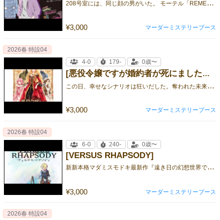
2
08号室には、同じ顔の男がいた。 モーテル「REMEMBER」で、二人の真実が暴かれる。
¥3,000
マーダーミステリーブース
2026春 特設04
4-0
179-
0歳〜
[悪役令嬢ですが婚約者が死にました？！]
こ
の日、幸せなシナリオは狂いだした。奪われた未来の行方と結末は。
¥3,000
マーダーミステリーブース
2026春 特設04
6-0
240-
0歳〜
[VERSUS RHAPSODY]
新
新本格マダミスモドキ最新作『遠き日の幻想世界で交わるセッション』
¥3,000
マーダーミステリーブース
2026春 特設04