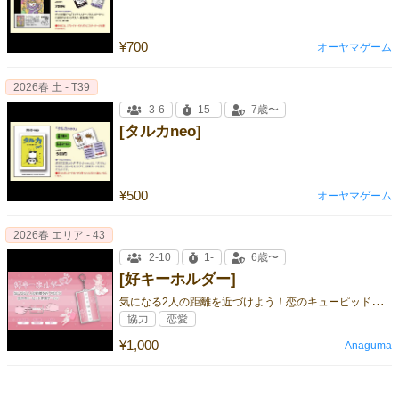
¥700
オーヤマゲーム
2026春 土 - T39
3-6
15-
7歳〜
[タルカneo]
¥500
オーヤマゲーム
2026春 エリア - 43
2-10
1-
6歳〜
[好キーホルダー]
気
になる2人の距離を近づけよう！恋のキューピッド体験ゲーム
協力
恋愛
¥1,000
Anaguma