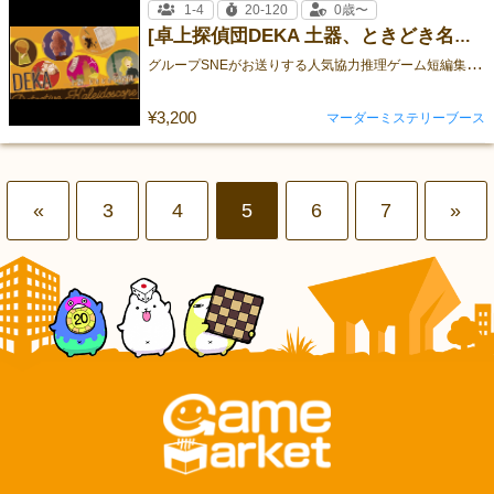
1-4
20-120
0歳〜
[卓上探偵団DEKA 土器、ときどき名探偵]
グ
ループSNEがお送りする人気協力推理ゲーム短編集の第3弾が登場！ 短編推理ゲームが6本収録されています。
¥3,200
マーダーミステリーブース
«
3
4
5
6
7
»