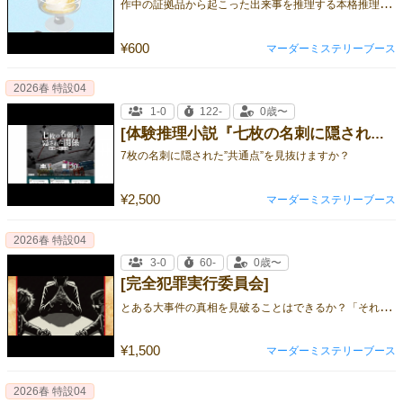
作
中の証拠品から起こった出来事を推理する本格推理ゲーム、掌編版 体験型推理小説 第三作！
¥600
マーダーミステリーブース
2026春 特設04
1-0
122-
0歳〜
[体験推理小説『七枚の名刺に隠された関係』]
7枚の名刺に隠された”共通点”を見抜けますか？
¥2,500
マーダーミステリーブース
2026春 特設04
3-0
60-
0歳〜
[完全犯罪実行委員会]
と
ある大事件の真相を見破ることはできるか？「それじゃあ、完全犯罪実行委員会を始めよう──」
¥1,500
マーダーミステリーブース
2026春 特設04