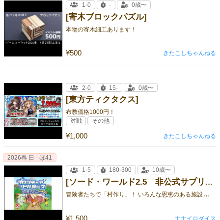
1-0
-
0歳〜
[寄木ブロックパズル]
本物の寄木細工あります！
¥500
きたこしちゃんねる
2-0
15-
0歳〜
[東方ティクタクス]
布教価格1000円！
対戦
その他
¥1,000
きたこしちゃんねる
2026春 日 - ほ41
1-5
180-300
10歳〜
[ソード・ワールド2.5 非公式サプリ＆シナリオ＆リプレイ「フロンティア・ビルダーズ」]
冒
険者たちで「村作り」！ いろんな恩恵のある施設を建てて、自分たちだけの村を作ろう！
¥1,500
ナナイロダイス