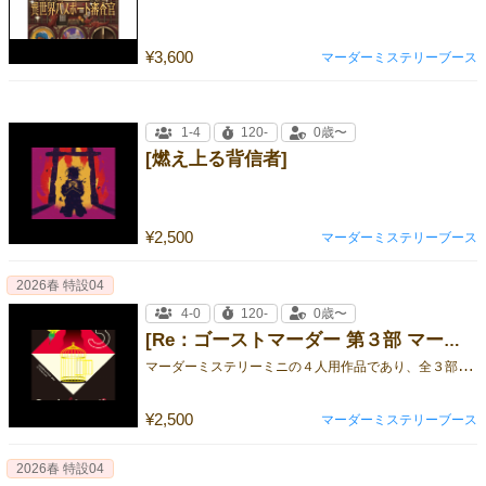
¥3,600
マーダーミステリーブース
1-4
120-
0歳〜
[燃え上る背信者]
¥2,500
マーダーミステリーブース
2026春 特設04
4-0
120-
0歳〜
[Re：ゴーストマーダー 第３部 マーダーミステリーを始めない]
マ
ーダーミステリーミニの４人用作品であり、全３部を予定している「Re：ゴーストマーダー」シリーズの第３作
¥2,500
マーダーミステリーブース
2026春 特設04