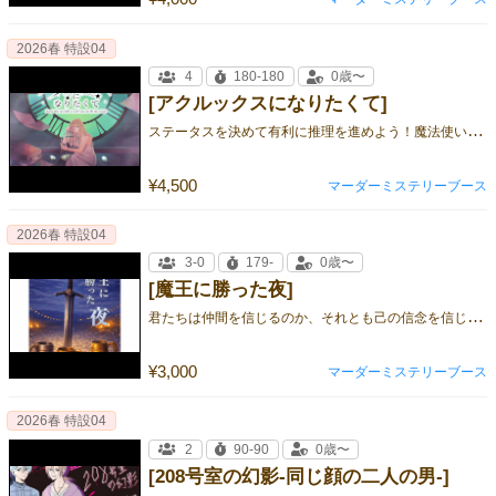
2026春 特設04
4
180-180
0歳〜
[アクルックスになりたくて]
ス
テータスを決めて有利に推理を進めよう！魔法使いのタマゴたちのストーリー
¥4,500
マーダーミステリーブース
2026春 特設04
3-0
179-
0歳〜
[魔王に勝った夜]
君
たちは仲間を信じるのか、それとも己の信念を信じるのか。それぞれの正義が交錯するマーダーミステリー。
¥3,000
マーダーミステリーブース
2026春 特設04
2
90-90
0歳〜
[208号室の幻影-同じ顔の二人の男-]