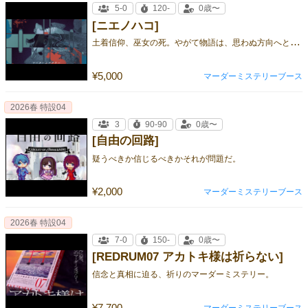
5-0
120-
0歳〜
[ニエノハコ]
土
着信仰、巫女の死。やがて物語は、思わぬ方向へと進みだす。
¥5,000
マーダーミステリーブース
2026春 特設04
3
90-90
0歳〜
[自由の回路]
疑うべきか信じるべきかそれが問題だ。
¥2,000
マーダーミステリーブース
2026春 特設04
7-0
150-
0歳〜
[REDRUM07 アカトキ様は祈らない]
信念と真相に迫る、祈りのマーダーミステリー。
¥7,700
マーダーミステリーブース