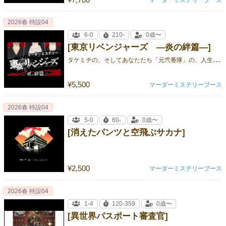
2026春 特設04
6-0
210-
0歳〜
[東京リベンジャーズ ―炎の絆篇―]
タ
ケミチの、そしてあなたたち「元弐番隊」の、人生のリベンジが始まる！
¥5,500
マーダーミステリーブース
2026春 特設04
5-0
60-
0歳〜
[消えたパンツと空飛ぶサカナ]
¥2,500
マーダーミステリーブース
2026春 特設04
1-4
120-359
0歳〜
[異世界パスポート審査官]