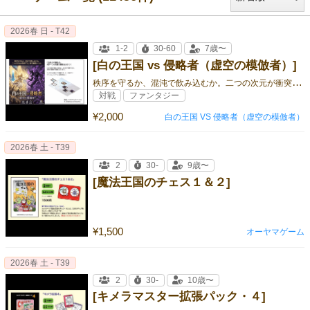
2026春 日 - T42
1-2
30-60
7歳〜
[白の王国 vs 侵略者（虚空の模倣者）]
秩
序を守るか、混沌で飲み込むか。二つの次元が衝突する、時空戦略バトルが開幕する。
対戦
ファンタジー
¥2,000
白の王国 VS 侵略者（虚空の模倣者）
2026春 土 - T39
2
30-
9歳〜
[魔法王国のチェス１＆２]
¥1,500
オーヤマゲーム
2026春 土 - T39
2
30-
10歳〜
[キメラマスター拡張パック・４]