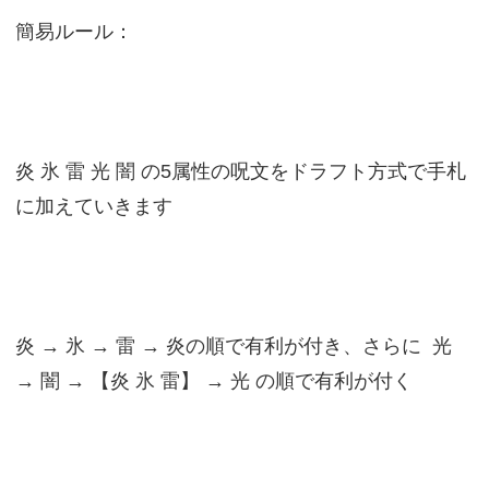
簡易ルール：
炎 氷 雷 光 闇 の5属性の呪文をドラフト方式で手札
に加えていきます
炎 → 氷 → 雷 → 炎の順で有利が付き、さらに 光
→ 闇 → 【炎 氷 雷】 → 光 の順で有利が付く