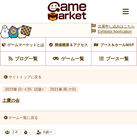
出展申し込みはこちら
Exhibitor Application
ゲームマーケットとは
開催概要＆アクセス
ブース＆ホールMAP
ブログ一覧
ゲーム一覧
ブース一覧
サイトトップに戻る
2023春 日ｰイ35
試遊○
2021春 両-ク01
土嚢の会
ゲーム一覧に戻る
2-4
-
6歳〜