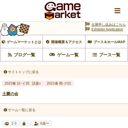
出展申し込みはこちら
Exhibitor Application
ゲームマーケットとは
開催概要＆アクセス
ブース＆ホールMAP
ブログ一覧
ゲーム一覧
ブース一覧
サイトトップに戻る
2023春 日ｰイ35
試遊○
2021春 両-ク01
土嚢の会
ゲーム一覧に戻る
2-3
-
6歳〜