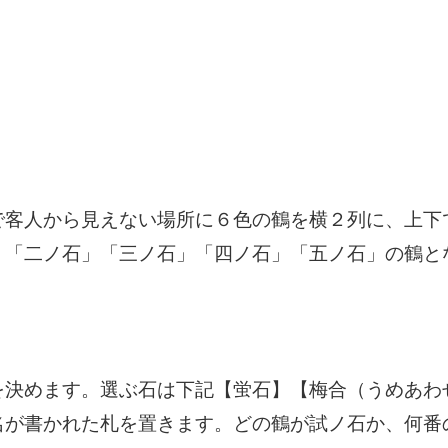
で客人から見えない場所に６色の鶴を横２列に、上下
」「二ノ石」「三ノ石」「四ノ石」「五ノ石」の鶴と
を決めます。選ぶ石は下記【蛍石】【梅合（うめあわ
名が書かれた札を置きます。どの鶴が試ノ石か、何番