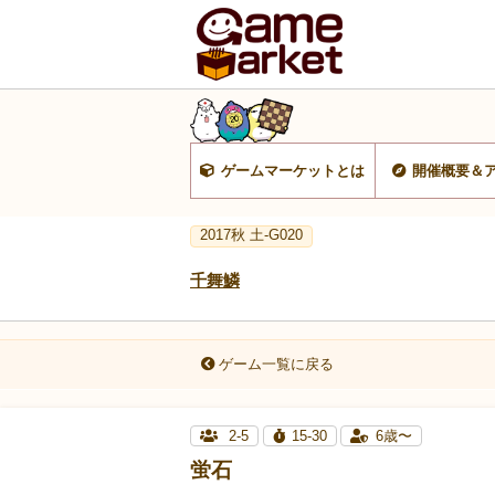
ゲームマーケットとは
開催概要＆
2017秋 土-G020
千舞鱗
ゲーム一覧に戻る
2-5
15-30
6歳〜
蛍石