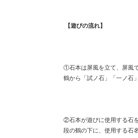
【遊びの流れ】
①石本は屏風を立て、屏風
鶴から「試ノ石」「一ノ石
②石本が遊びに使用する石
段の鶴の下に、使用する石