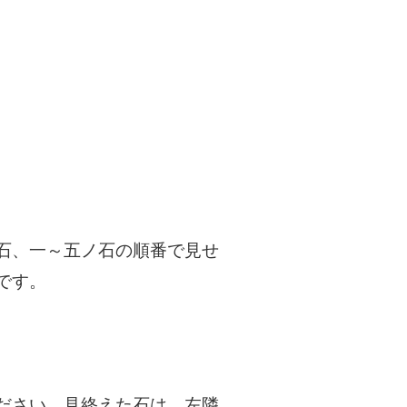
石、一～五ノ石の順番で見せ
です。
ださい。見終えた石は、左隣