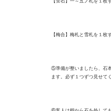
【蛍石】一～五ノ札を１枚
【梅合】梅札と雪札を１枚
⑤準備が整いましたら、石
ます。必ず１つずつ見せて
⑥客人は鶴から石を外して