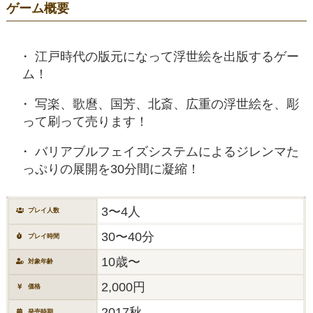
ゲーム概要
江戸時代の版元になって浮世絵を出版するゲー
ム！
写楽、歌麿、国芳、北斎、広重の浮世絵を、彫
って刷って売ります！
バリアブルフェイズシステムによるジレンマた
っぷりの展開を30分間に凝縮！
3〜4人
プレイ人数
30〜40分
プレイ時間
10歳〜
対象年齢
2,000円
価格
2017秋
発売時期