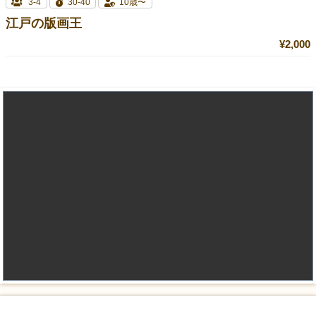
3-4
30-40
10歳〜
江戸の版画王
¥2,000