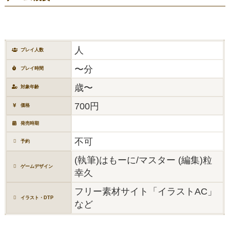
人
プレイ人数
〜分
プレイ時間
歳〜
対象年齢
700円
価格
発売時期
不可
予約
(執筆)はもーに/マスター (編集)粒
ゲームデザイン
幸久
フリー素材サイト「イラストAC」
イラスト・DTP
など