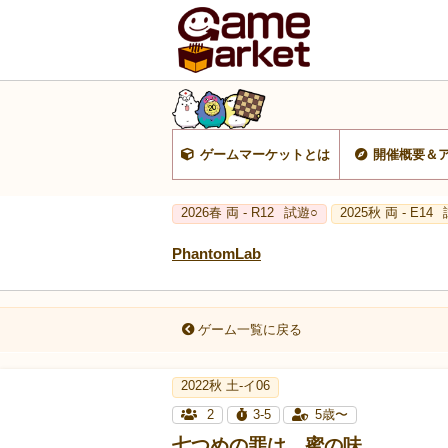
ゲームマーケットとは
開催概要＆
2026春 両 - R12
試遊○
2025秋 両 - E14
PhantomLab
ゲーム一覧に戻る
2022秋 土-イ06
2
3-5
5歳〜
七つめの罪は、蜜の味。