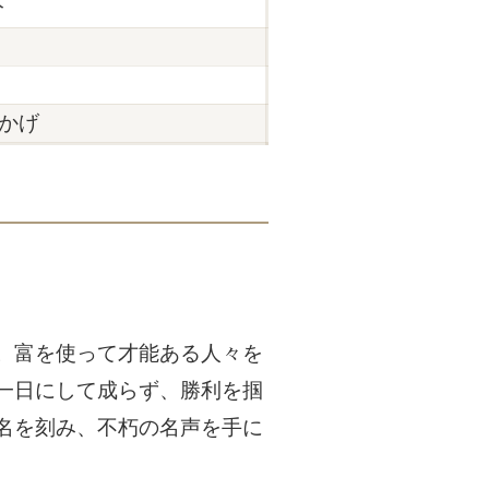
分
かげ
。富を使って才能ある人々を
一日にして成らず、勝利を掴
名を刻み、不朽の名声を手に