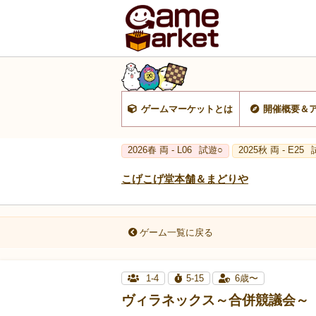
ゲームマーケットとは
開催概要＆
2026春 両 - L06
試遊○
2025秋 両 - E25
こげこげ堂本舗＆まどりや
ゲーム一覧に戻る
1-4
5-15
6歳〜
ヴィラネックス～合併競議会～