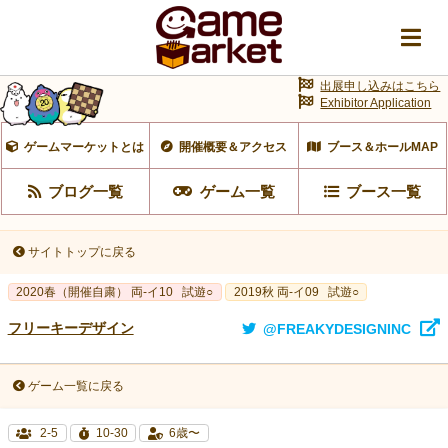
出展申し込みはこちら
Exhibitor Application
ゲームマーケットとは
開催概要＆アクセス
ブース＆ホールMAP
ブログ一覧
ゲーム一覧
ブース一覧
サイトトップに戻る
2020春（開催自粛） 両-イ10
試遊○
2019秋 両-イ09
試遊○
フリーキーデザイン
@FREAKYDESIGNINC
ゲーム一覧に戻る
2-5
10-30
6歳〜