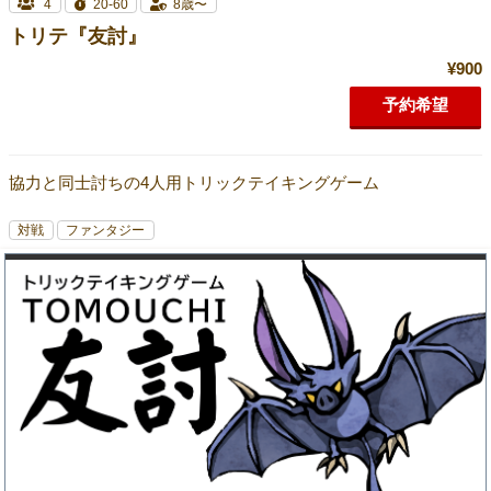
4
20-60
8歳〜
トリテ『友討』
¥900
予約希望
協力と同士討ちの4人用トリックテイキングゲーム
対戦
ファンタジー