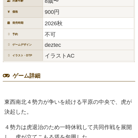
8歳〜
対象年齢
900円
価格
2026秋
発売時期
不可
予約
deztec
ゲームデザイン
イラストAC
イラスト・DTP
ゲーム詳細
東西南北４勢力が争いを続ける平原の中央で、虎が
決起した。
４勢力は虎退治のため一時休戦して共同作戦を展開
し、虎が立てこもる塔を包囲した。