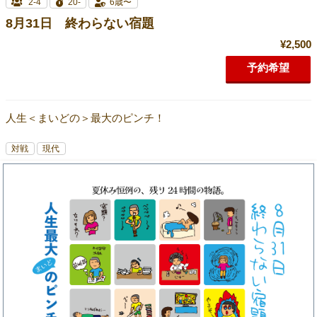
2-4
20-
6歳〜
8月31日 終わらない宿題
¥2,500
予約希望
人生＜まいどの＞最大のピンチ！
対戦
現代