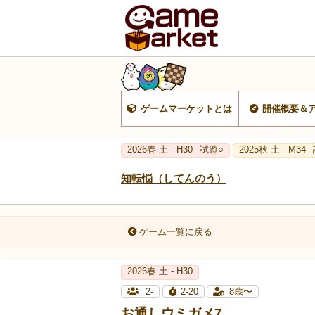
ゲームマーケットとは
開催概要＆
2026春 土 - H30
試遊○
2025秋 土 - M34
知転悩（してんのう）
ゲーム一覧に戻る
2026春 土 - H30
2-
2-20
8歳〜
お通しウミガメ7