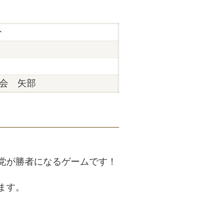
分
会 矢部
党が勝者になるゲームです！
ます。