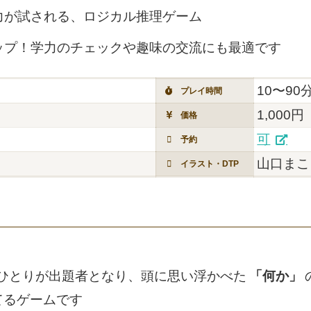
力が試される、ロジカル推理ゲーム
ップ！学力のチェックや趣味の交流にも最適です
10〜90
プレイ時間
1,000円
価格
可
予約
山口まこと
イラスト・DTP
ひとりが出題者となり、頭に思い浮かべた
「何か」
てるゲームです