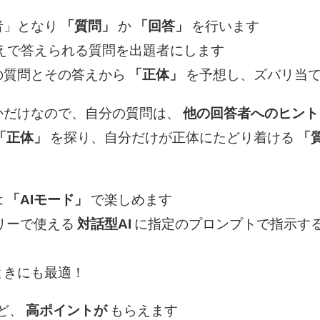
者」となり
「質問」
か
「回答」
を行います
えで答えられる質問を出題者にします
の質問とその答えから
「正体」
を予想し、ズバリ当
かだけなので、自分の質問は、
他の回答者へのヒント
「正体」
を探り、自分だけが正体にたどり着ける
「
は
「AIモード」
で楽しめます
リーで使える
対話型AI
に指定のプロンプトで指示す
ときにも最適！
ど、
高ポイントが
もらえます