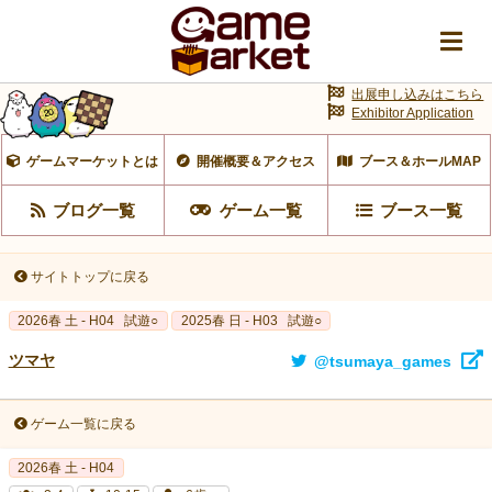
出展申し込みはこちら
Exhibitor Application
ゲームマーケットとは
開催概要＆アクセス
ブース＆ホールMAP
ブログ一覧
ゲーム一覧
ブース一覧
サイトトップに戻る
2026春 土 - H04
試遊○
2025春 日 - H03
試遊○
ツマヤ
@tsumaya_games
ゲーム一覧に戻る
2026春 土 - H04