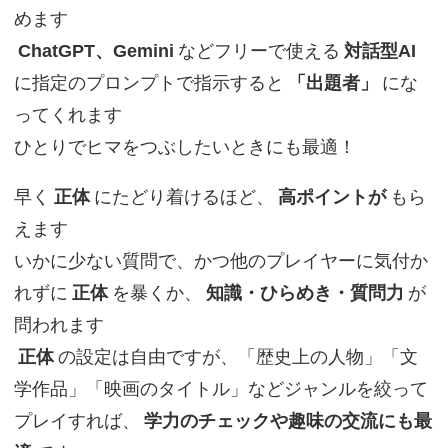
めます
ChatGPT、Gemini
などフリーで使える
対話型AI
に指定のプロンプトで指示すると
「出題者」
にな
ってくれます
ひとりでヒマをつぶしたいときにも最適！
早く
正体
にたどり着けるほど、
高ポイントが
もら
えます
いかに少ない質問で、かつ他のプレイヤーに気付か
れずに
正体
を暴くか、
知識・ひらめき・質問力
が
問われます
正体
の設定は自由ですが、「歴史上の人物」「文
学作品」「映画のタイトル」などジャンルを絞って
プレイすれば、
学力のチェックや趣味の交流にも最