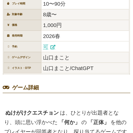
10〜90分
プレイ時間
8歳〜
対象年齢
1,000円
価格
2026春
発売時期
可
予約
山口まこと
ゲームデザイン
山口まこと/ChatGPT
イラスト・DTP
ゲーム詳細
ぬけがけクエスチョン
は、ひとりが出題者とな
り、頭に思い浮かべた
「何か」
の
「正体」
を他の
プレイヤーが回答者となり、探り当てるゲームです