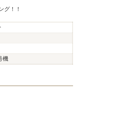
ング！！
分
号機