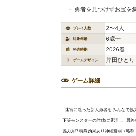
勇者を見つけずお宝を
2〜4人
プレイ人数
6歳〜
対象年齢
2026春
発売時期
岸田ひとり
ゲームデザイン
ゲーム詳細
迷宮に迷った新人勇者を みんなで協
下等モンスターの討伐に没頭し、最終
協力系!? 特殊効果あり神経衰弱（略