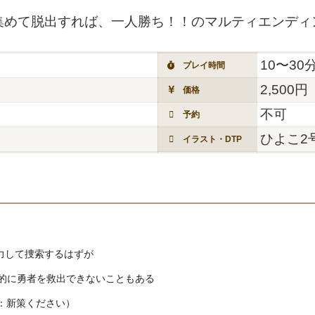
集めて脱出すれば、一人勝ち！！のマルティエンディ
10〜30
プレイ時間
2,500円
価格
不可
予約
ひよこ2
イラスト・DTP
力して捜索するはずが

的に勇者を救出できないこともある

称：新策ください）