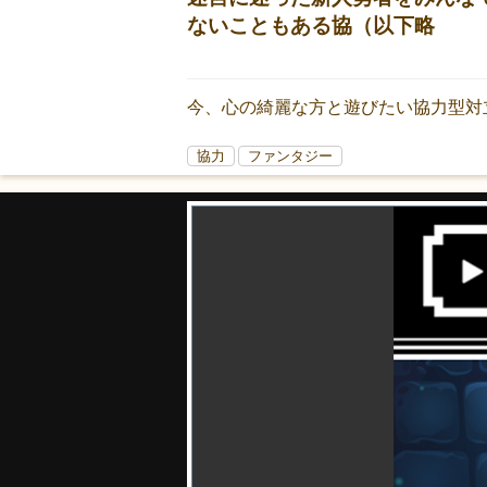
ないこともある協（以下略
今、心の綺麗な方と遊びたい協力型対
協力
ファンタジー