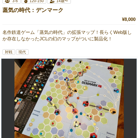
3-6
120-150
14歳〜
蒸気の時代：デンマーク
¥8,000
名作鉄道ゲーム「蒸気の時代」の拡張マップ！長らくWeb版し
か存在しなかったJCLの幻のマップがついに製品化！
対戦
現代