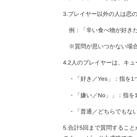
3.プレイヤー以外の人は恋
例：「辛い食べ物が好きだ
※質問が思いつかない場合
4.2人のプレイヤーは、キ
・「好き／Yes」：指を1
・「嫌い／No」」：指を
・「普通／どちらでもない
5.合計5回まで質問するこ