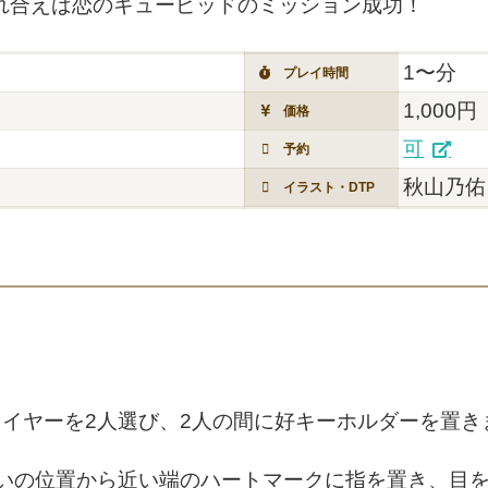
触れ合えば恋のキューピッドのミッション成功！
1〜分
プレイ時間
1,000円
価格
可
予約
秋山乃佑
イラスト・DTP
レイヤーを2人選び、2人の間に好キーホルダーを置き
互いの位置から近い端のハートマークに指を置き、目