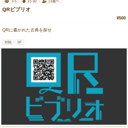
3-5
15-30
13歳〜
QRビブリオ
¥500
QRに書かれた古典を探せ
対戦
SF