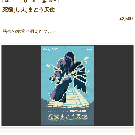
1-4
119-
歳〜
死穢(しえ)まとう天使
¥2,500
熱帯の秘境と消えたクルー