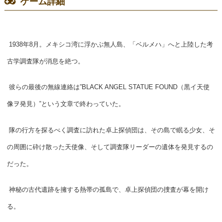
ゲーム詳細
1938年8月。メキシコ湾に浮かぶ無人島、「ベルメハ」へと上陸した考
古学調査隊が消息を絶つ。
彼らの最後の無線連絡は”BLACK ANGEL STATUE FOUND（黒イ天使
像ヲ発見）”という文章で終わっていた。
隊の行方を探るべく調査に訪れた卓上探偵団は、その島で眠る少女、そ
の周囲に砕け散った天使像、そして調査隊リーダーの遺体を発見するの
だった。
神秘の古代遺跡を擁する熱帯の孤島で、卓上探偵団の捜査が幕を開け
る。