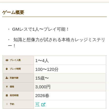
ゲーム概要
GMレスで1人〜プレイ可能！
知識と想像力が試される本格カレッジミステリ
ー！
1〜4人
プレイ人数
100〜120分
プレイ時間
15歳〜
対象年齢
3,000円
価格
2026春
発売時期
可
予約