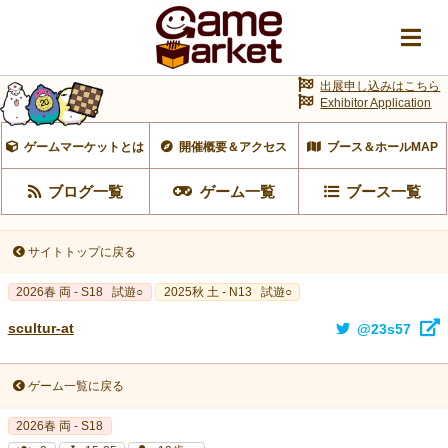
出展申し込みはこちら
Exhibitor Application
ゲームマーケットとは
開催概要＆アクセス
ブース＆ホールMAP
ブログ一覧
ゲーム一覧
ブース一覧
サイトトップに戻る
2026春 両 - S18
試遊○
2025秋 土 - N13
試遊○
scultur-at
@23s57
ゲーム一覧に戻る
2026春 両 - S18