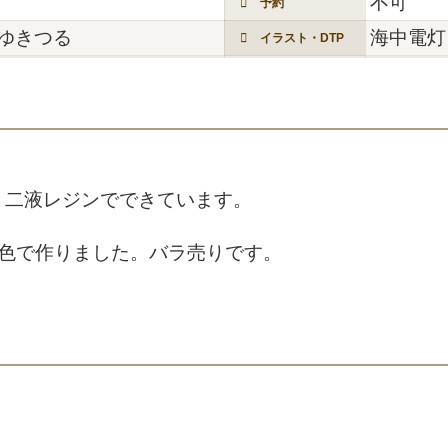
不可
予約
ゆきつる
海中電灯
イラスト・DTP
。二液レジンでできています。
の色で作りました。バラ売りです。