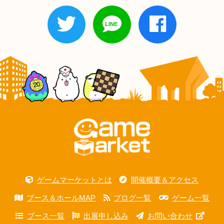
ゲームマーケットとは
開催概要＆アクセス
ブース＆ホールMAP
ブログ一覧
ゲーム一覧
ブース一覧
出展申し込み
お問い合わせ