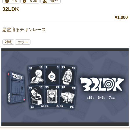
3-6
15-30
7歳〜
32LDK
¥1,000
悪霊迫るチキンレース
対戦
ホラー