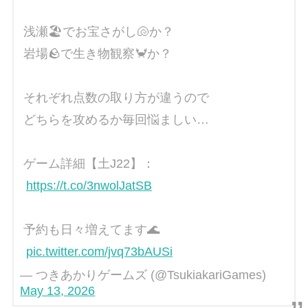
浅瀬🏖️でお宝さがし🐚か？
岩場🪨で生き物観察🦀か？
それぞれ点数の取り方が違うので
どちらを攻めるか毎回悩ましい…
ゲーム詳細【土J22】：
https://t.co/3nwolJatSB
予約も日々増えてます🌊
pic.twitter.com/jvq73bAUSi
— つきあかりゲームズ (@TsukiakariGames)
May 13, 2026