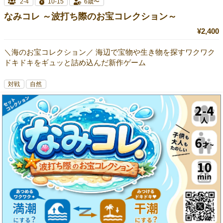
2-4
10-15
6歳〜
なみコレ ～波打ち際のお宝コレクション～
¥2,400
＼海のお宝コレクション／ 海辺で宝物や生き物を探すワクワク
ドキドキをギュッと詰め込んだ新作ゲーム
対戦
自然