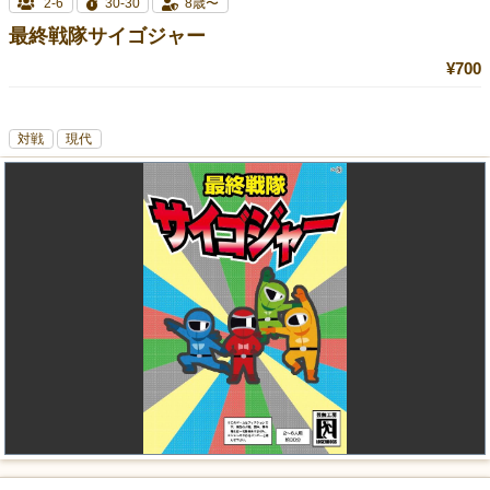
2-6
30-30
8歳〜
最終戦隊サイゴジャー
¥700
対戦
現代