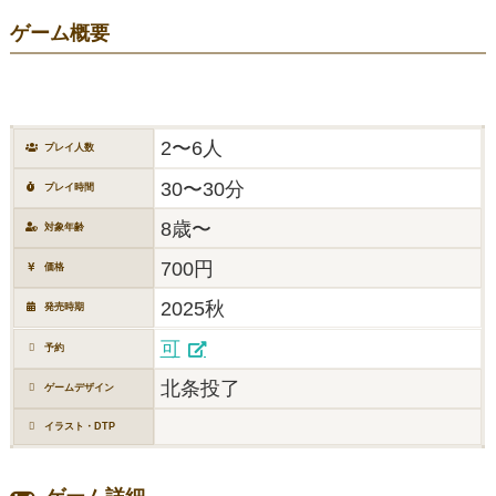
ゲーム概要
2〜6人
プレイ人数
30〜30分
プレイ時間
8歳〜
対象年齢
700円
価格
2025秋
発売時期
可
予約
北条投了
ゲームデザイン
イラスト・DTP