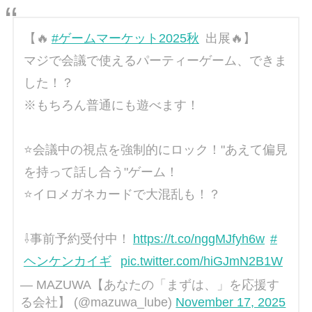
【🔥
#ゲームマーケット2025秋
出展🔥】
マジで会議で使えるパーティーゲーム、できま
した！？
※もちろん普通にも遊べます！
⭐️会議中の視点を強制的にロック！"あえて偏見
を持って話し合う"ゲーム！
⭐️イロメガネカードで大混乱も！？
⇩事前予約受付中！
https://t.co/nggMJfyh6w
#
ヘンケンカイギ
pic.twitter.com/hiGJmN2B1W
— MAZUWA【あなたの「まずは、」を応援す
る会社】 (@mazuwa_lube)
November 17, 2025