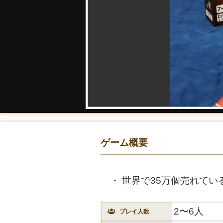
ゲーム概要
世界で35万個売れてい
2〜6人
プレイ人数