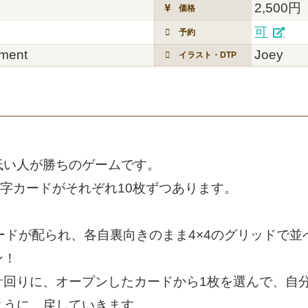
2,500円
価格
可
予約
ément
Joey
イラスト・DTP
低い人が勝ちのゲームです。
数字カードがそれぞれ10枚ずつあります。
ードが配られ、各自裏向きのまま4×4のグリッドで並
ン！
計回りに、オープンしたカードから1枚を選んで、自
ように、戻していきます。