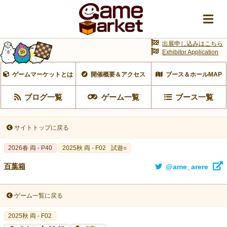
出展申し込みはこちら
Exhibitor Application
ゲームマーケットとは
開催概要＆アクセス
ブース＆ホールMAP
ブログ一覧
ゲーム一覧
ブース一覧
サイトトップに戻る
2026春 両 - P40
2025秋 両 - F02
試遊○
百葉箱
@ame_arere
ゲーム一覧に戻る
2025秋 両 - F02