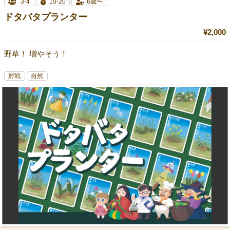
3-4
10-20
6歳〜
ドタバタプランター
¥2,000
野草！ 増やそう！
対戦
自然